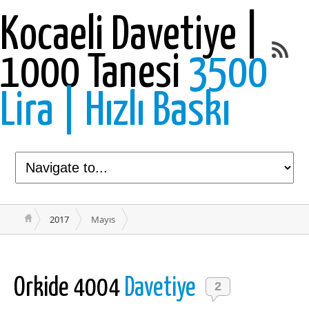
Kocaeli Davetiye |
1000 Tanesi
3500
Lira | Hızlı Baskı
2017
Mayıs
Orkide 4004
Davetiye
2